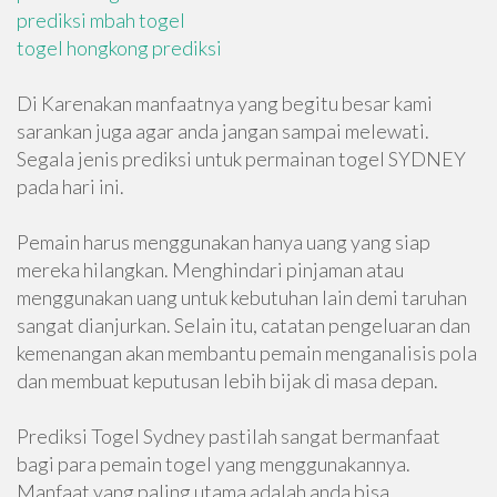
prediksi mbah togel
togel hongkong prediksi
Di Karenakan manfaatnya yang begitu besar kami
sarankan juga agar anda jangan sampai melewati.
Segala jenis prediksi untuk permainan togel SYDNEY
pada hari ini.
Pemain harus menggunakan hanya uang yang siap
mereka hilangkan. Menghindari pinjaman atau
menggunakan uang untuk kebutuhan lain demi taruhan
sangat dianjurkan. Selain itu, catatan pengeluaran dan
kemenangan akan membantu pemain menganalisis pola
dan membuat keputusan lebih bijak di masa depan.
Prediksi Togel Sydney pastilah sangat bermanfaat
bagi para pemain togel yang menggunakannya.
Manfaat yang paling utama adalah anda bisa