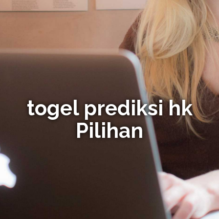
togel prediksi hk
Pilihan