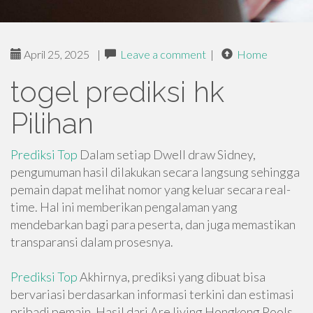
April 25, 2025
|
Leave a comment
|
Home
togel prediksi hk
Pilihan
Prediksi Top
Dalam setiap Dwell draw Sidney,
pengumuman hasil dilakukan secara langsung sehingga
pemain dapat melihat nomor yang keluar secara real-
time. Hal ini memberikan pengalaman yang
mendebarkan bagi para peserta, dan juga memastikan
transparansi dalam prosesnya.
Prediksi Top
Akhirnya, prediksi yang dibuat bisa
bervariasi berdasarkan informasi terkini dan estimasi
pribadi pemain. Hasil dari Are living Hongkong Pools