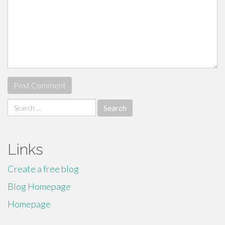
Search
for:
Links
Create a free blog
Blog Homepage
Homepage