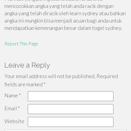
mencocokkan angka yang telah anda racik dengan
angka yang telah diracik oleh learn sydney atau bahkan
angka ini mungkin bisa menjadi acuan bagi anda untuk
mendapatkan kemenangan besar dalam togel sydney.
Report This Page
Leave a Reply
Your email address will not be published.
Required
fields are marked
*
Name
*
Email
*
Website