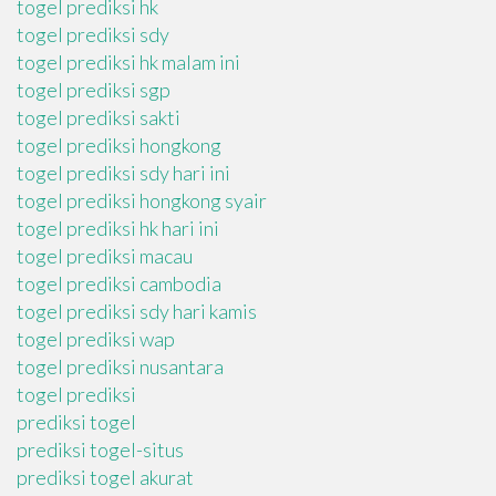
togel prediksi hk
togel prediksi sdy
togel prediksi hk malam ini
togel prediksi sgp
togel prediksi sakti
togel prediksi hongkong
togel prediksi sdy hari ini
togel prediksi hongkong syair
togel prediksi hk hari ini
togel prediksi macau
togel prediksi cambodia
togel prediksi sdy hari kamis
togel prediksi wap
togel prediksi nusantara
togel prediksi
prediksi togel
prediksi togel-situs
prediksi togel akurat